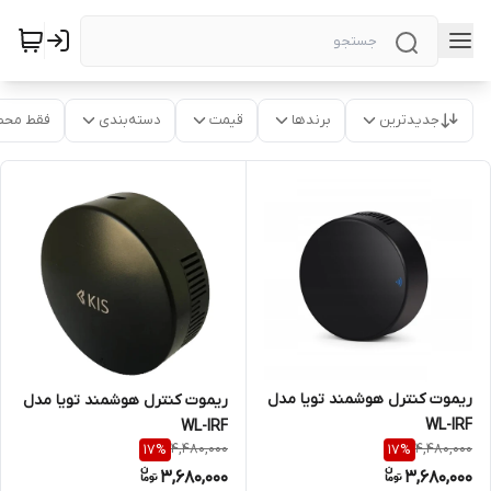
جدیدترین
برندها
قیمت
دسته‌بندی
فقط محص
ریموت کنترل هوشمند تویا مدل
ریموت کنترل هوشمند تویا مدل
WL-IRF
WL-IRF
4,480,000
4,480,000
17
%
17
%
3,680,000
3,680,000